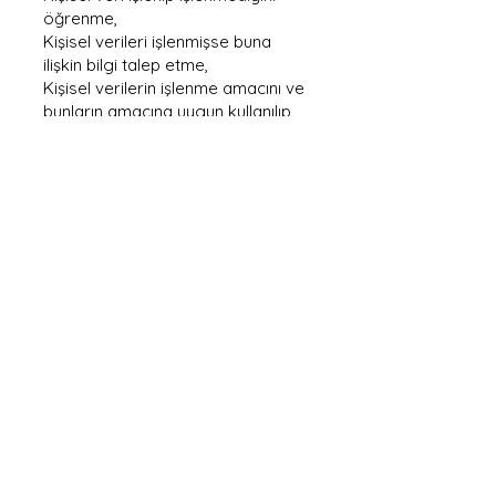
öğrenme,
Kişisel verileri işlenmişse buna
ilişkin bilgi talep etme,
Kişisel verilerin işlenme amacını ve
bunların amacına uygun kullanılıp
kullanılmadığını öğrenme,
Yurt içinde veya yurt dışında kişisel
verilerin aktarıldığı üçüncü kişileri
bilme,
Kişisel verilerin eksik veya yanlış
işlenmiş olması hâlinde bunların
düzeltilmesini isteme ve bu
kapsamda yapılan işlemin kişisel
verilerin aktarıldığı üçüncü kişilere
bildirilmesini isteme,
KVK Kanununun ve ilgili diğer
kanun hükümlerine uygun olarak
işlenmiş olmasına rağmen,
işlenmesini gerektiren sebeplerin
ortadan kalkması hâlinde kişisel
verilerin silinmesini veya yok