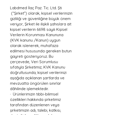
Labdmed İlaç Paz. Tic. Ltd. Şti
(“Şirket”) olarak, kişisel verilerinizin
gizliliği ve güvenliğine büyük önem
veriyor, Şirket ile ilişkili şahıslara ait
kişisel verilerin 6698 sayılı Kişisel
Verilerin Korunması Kanununa
(KVK kanunu /Kanun) uygun
olarak islenerek, muhafaza
edilmesi hususunda gereken butun
gayreti gosteriyoruz. Bu
çerçevede, Veri Sorumlusu
sıfatıyla Şirketimiz, KVK Kanunu
doğrultusunda, kişisel verilerinizi
aşağıda açıklanan şartlarda ve
mevzuatta öngörülen sınırlar
dâhilinde işlemektedir.
· Ürünlerimizin tıbbi-bilimsel
özellikleri hakkında şirketimiz
tarafından düzenlenen veya
şirketimizin adı, talebi, katkısı,